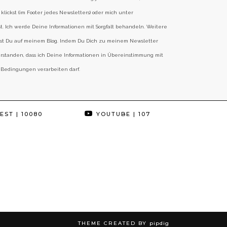
klickst (im Footer jedes Newsletters) oder mich unter
st. Ich werde Deine Informationen mit Sorgfalt behandeln. Weitere
est Du auf meinem Blog. Indem Du Dich zu meinem Newsletter
erstanden, dass ich Deine Informationen in Übereinstimmung mit
 Bedingungen verarbeiten darf.
EST
| 10080
YOUTUBE
| 107
THEME CREATED BY
pipdig