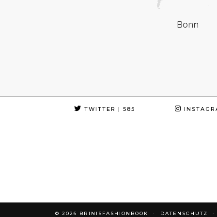
Bonn
TWITTER
| 585
INSTAGR
© 2026
BRINISFASHIONBOOK
DATENSCHUTZ