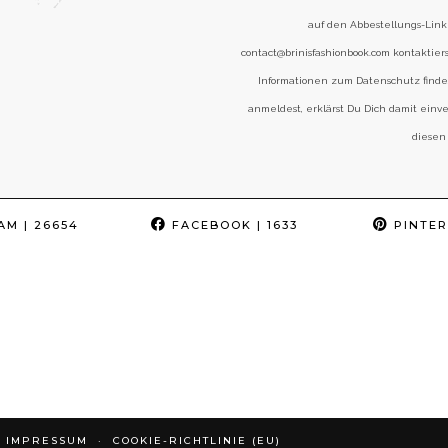
auf den Abbestellungs-Link 
contact@brinisfashionbook.com kontaktier
Informationen zum Datenschutz find
anmeldest, erklärst Du Dich damit einv
diesen
AM
| 26654
FACEBOOK
| 1633
PINTER
IMPRESSUM
COOKIE-RICHTLINIE (EU)