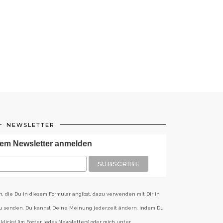
NEWSLETTER
em Newsletter anmelden
n, die Du in diesem Formular angibst, dazu verwenden mit Dir in
zu senden. Du kannst Deine Meinung jederzeit ändern, indem Du
klickst (im Footer jedes Newsletters) oder mich unter