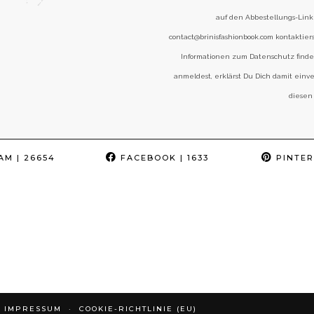
auf den Abbestellungs-Link 
contact@brinisfashionbook.com kontaktier
Informationen zum Datenschutz find
anmeldest, erklärst Du Dich damit einv
diesen
AM
| 26654
FACEBOOK
| 1633
PINTER
IMPRESSUM
COOKIE-RICHTLINIE (EU)