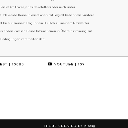
klickst (im Footer jedes Newsletters) oder mich unter
st. Ich werde Deine Informationen mit Sorgfalt behandeln. Weitere
est Du auf meinem Blog. Indem Du Dich zu meinem Newsletter
erstanden, dass ich Deine Informationen in Übereinstimmung mit
 Bedingungen verarbeiten darf.
EST
| 10080
YOUTUBE
| 107
THEME CREATED BY
pipdig