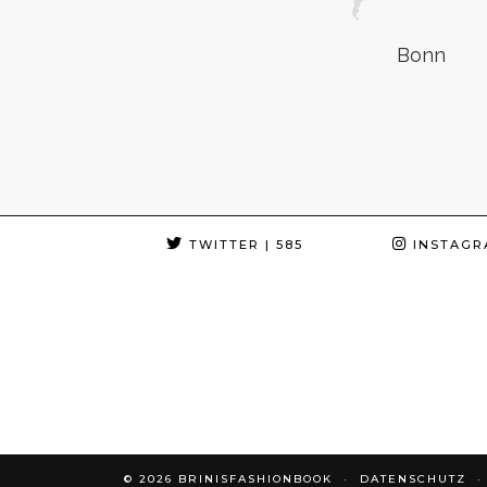
Bonn
TWITTER
| 585
INSTAGR
© 2026
BRINISFASHIONBOOK
DATENSCHUTZ