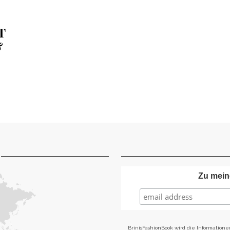
T
&
Zu mein
BrinisFashionBook wird die Informatione