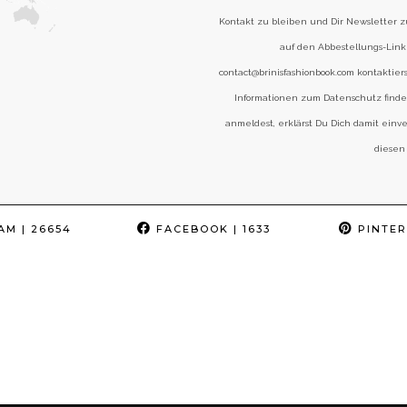
Kontakt zu bleiben und Dir Newsletter 
auf den Abbestellungs-Link 
contact@brinisfashionbook.com kontaktier
Informationen zum Datenschutz find
anmeldest, erklärst Du Dich damit einv
diesen
AM
| 26654
FACEBOOK
| 1633
PINTER