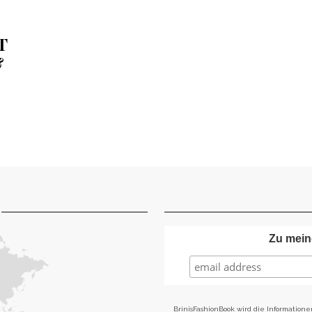
T
&
Zu mein
BrinisFashionBook wird die Informatione