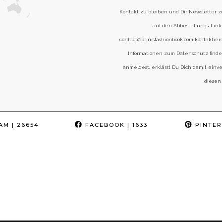
Kontakt zu bleiben und Dir Newsletter 
auf den Abbestellungs-Link 
contact@brinisfashionbook.com kontaktier
Informationen zum Datenschutz find
anmeldest, erklärst Du Dich damit einv
diesen
AM
| 26654
FACEBOOK
| 1633
PINTER