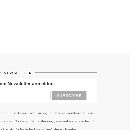
NEWSLETTER
em Newsletter anmelden
n, die Du in diesem Formular angibst, dazu verwenden mit Dir in
zu senden. Du kannst Deine Meinung jederzeit ändern, indem Du
klickst (im Footer jedes Newsletters) oder mich unter