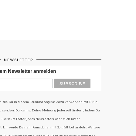
NEWSLETTER
em Newsletter anmelden
n, die Du in diesem Formular angibst, dazu verwenden mit Dir in
zu senden. Du kannst Deine Meinung jederzeit ändern, indem Du
klickst (im Footer jedes Newsletters) oder mich unter
st. Ich werde Deine Informationen mit Sorgfalt behandeln. Weitere
est Du auf meinem Blog. Indem Du Dich zu meinem Newsletter