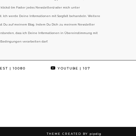
klickst (im Footer jedes Newsletters) oder mich unter
st. Ich werde Deine Informationen mit Sorgfalt behandeln. Weitere
est Du auf meinem Blog. Indem Du Dich zu meinem Newsletter
erstanden, dass ich Deine Informationen in Übereinstimmung mit
 Bedingungen verarbeiten darf.
EST
| 10080
YOUTUBE
| 107
THEME CREATED BY
pipdig