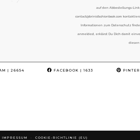
auf den Abbestellungs-Link 
contact@brinisfashionbook.com kontaktier
Informationen zum Datenschutz find
anmeldest, erklärst Du Dich damit einv
diesen
AM
| 26654
FACEBOOK
| 1633
PINTER
IMPRESSUM
COOKIE-RICHTLINIE (EU)