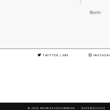
Bonn
TWITTER
| 585
INSTAGR
© 2026
BRINISFASHIONBOOK
DATENSCHUTZ