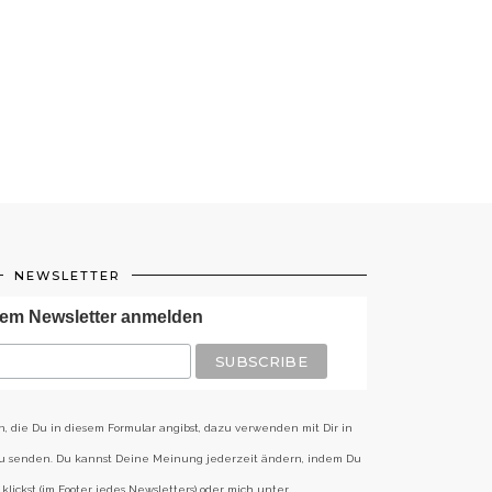
NEWSLETTER
em Newsletter anmelden
n, die Du in diesem Formular angibst, dazu verwenden mit Dir in
zu senden. Du kannst Deine Meinung jederzeit ändern, indem Du
klickst (im Footer jedes Newsletters) oder mich unter