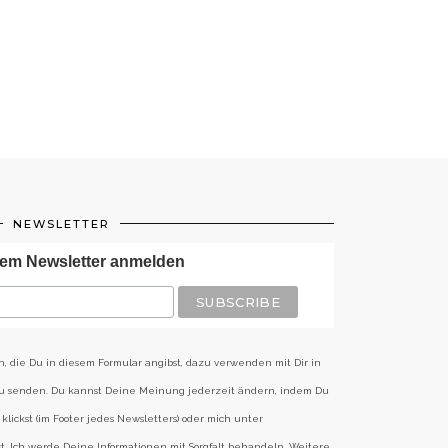
NEWSLETTER
em Newsletter anmelden
n, die Du in diesem Formular angibst, dazu verwenden mit Dir in
zu senden. Du kannst Deine Meinung jederzeit ändern, indem Du
klickst (im Footer jedes Newsletters) oder mich unter
st. Ich werde Deine Informationen mit Sorgfalt behandeln. Weitere