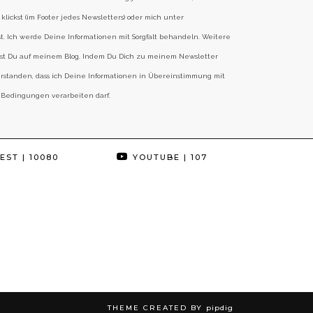
klickst (im Footer jedes Newsletters) oder mich unter
st. Ich werde Deine Informationen mit Sorgfalt behandeln. Weitere
est Du auf meinem Blog. Indem Du Dich zu meinem Newsletter
erstanden, dass ich Deine Informationen in Übereinstimmung mit
 Bedingungen verarbeiten darf.
EST
| 10080
YOUTUBE
| 107
THEME CREATED BY
pipdig