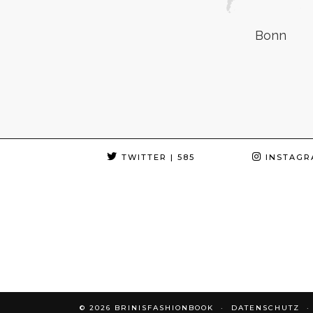
Bonn
TWITTER
| 585
INSTAGR
© 2026
BRINISFASHIONBOOK
DATENSCHUTZ