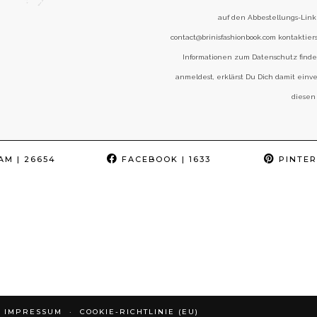
auf den Abbestellungs-Link 
contact@brinisfashionbook.com kontaktier
Informationen zum Datenschutz find
anmeldest, erklärst Du Dich damit einv
diesen
AM
| 26654
FACEBOOK
| 1633
PINTER
IMPRESSUM
COOKIE-RICHTLINIE (EU)