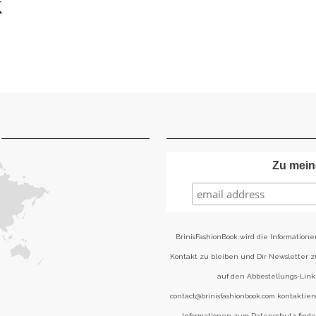
K
Zu mein
BrinisFashionBook wird die Informatione
Kontakt zu bleiben und Dir Newsletter 
auf den Abbestellungs-Link 
contact@brinisfashionbook.com kontaktier
Informationen zum Datenschutz find