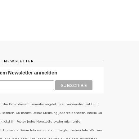
NEWSLETTER
em Newsletter anmelden
n, die Du in diesem Formular angibst, dazu verwenden mit Dir in
zu senden. Du kannst Deine Meinung jederzeit ändern, indem Du
klickst (im Footer jedes Newsletters) oder mich unter
st. Ich werde Deine Informationen mit Sorgfalt behandeln. Weitere
est Du auf meinem Blog. Indem Du Dich zu meinem Newsletter