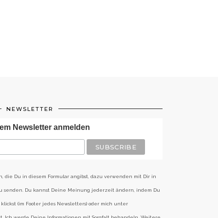
NEWSLETTER
em Newsletter anmelden
n, die Du in diesem Formular angibst, dazu verwenden mit Dir in
zu senden. Du kannst Deine Meinung jederzeit ändern, indem Du
klickst (im Footer jedes Newsletters) oder mich unter
st. Ich werde Deine Informationen mit Sorgfalt behandeln. Weitere