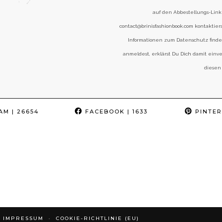
auf den Abbestellungs-Link 
contact@brinisfashionbook.com kontaktier
Informationen zum Datenschutz find
anmeldest, erklärst Du Dich damit einv
diesen
AM
| 26654
FACEBOOK
| 1633
PINTER
IMPRESSUM
COOKIE-RICHTLINIE (EU)