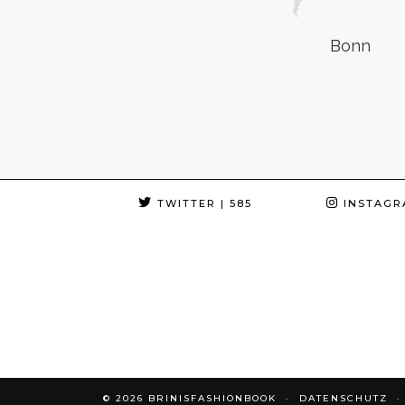
Bonn
TWITTER
| 585
INSTAGR
© 2026
BRINISFASHIONBOOK
DATENSCHUTZ