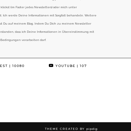
klickst (im Footer jedes Newsletters) oder mich unter
st. Ich werde Deine Informationen mit Sorgfalt behandeln. Weitere
est Du auf meinem Blog. Indem Du Dich zu meinem Newsletter
erstanden, dass ich Deine Informationen in Übereinstimmung mit
 Bedingungen verarbeiten darf.
EST
| 10080
YOUTUBE
| 107
THEME CREATED BY
pipdig