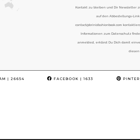
Kontakt zu bleiben und Dir Newsletter 
auf den Abbestellungs-Link 
contact@brinisfashionbook.com kontaktier
Informationen zum Datenschutz find
anmeldest, erklärst Du Dich damit einv
diesen
AM
| 26654
FACEBOOK
| 1633
PINTER