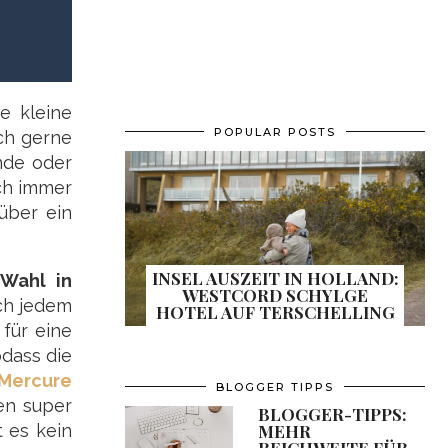
e kleine
POPULAR POSTS
uch gerne
nde oder
uch immer
über ein
INSEL AUSZEIT IN HOLLAND:
 Wahl in
WESTCORD SCHYLGE
uch jedem
HOTEL AUF TERSCHELLING
 für eine
dass die
Mercure
BLOGGER TIPPS
en super
BLOGGER-TIPPS:
MEHR
t es kein
REICHWEITE FÜR