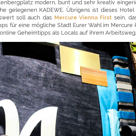
enbergplatz modern, bunt und sehr kreativ eingeric
e gelegenen KADEWE. Übrigens ist dieses Hotel 
swert soll auch das
Mercure Vienna First
sein, da
ipps für eine mögliche Stadt Eurer Wahl im Mercure 
nline Geheimtipps als Locals auf ihrem Arbeitsweg