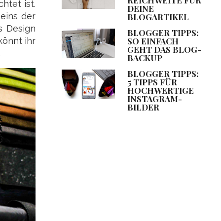
htet ist.
DEINE
eins der
BLOGARTIKEL
s Design
BLOGGER TIPPS:
SO EINFACH
könnt ihr
GEHT DAS BLOG-
.
BACKUP
BLOGGER TIPPS:
5 TIPPS FÜR
HOCHWERTIGE
INSTAGRAM-
BILDER