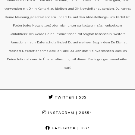
BrinisFashionBook wird die Informationen, die Du in diesem Formular angibst, dazu
verwenden mit Dir in Kontakt zu bleiben und Dir Newsletter zu senden. Du kannst
Deine Meinung jederzeit ändern, indem Du auf den Abbestellungs-Link klickst (im
Footer jedes Newsletters) oder mich unter contact@brinisfashionbook.com
kontaktierst. Ich werde Deine Informationen mit Sorgfalt behandeln. Weitere
Informationen zum Datenschutz findest Du auf meinem Blog. Indem Du Dich zu
meinem Newsletter anmeldest, erklärst Du Dich damit einverstanden, dass ich
Deine Informationen in Übereinstimmung mit diesen Bedingungen verarbeiten
darf.
TWITTER
| 585
INSTAGRAM
| 26654
FACEBOOK
| 1633