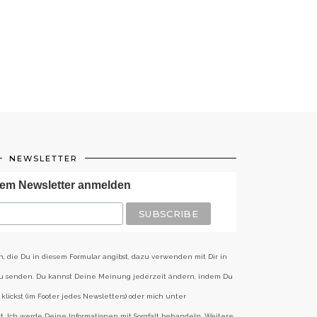
NEWSLETTER
em Newsletter anmelden
n, die Du in diesem Formular angibst, dazu verwenden mit Dir in
zu senden. Du kannst Deine Meinung jederzeit ändern, indem Du
klickst (im Footer jedes Newsletters) oder mich unter
st. Ich werde Deine Informationen mit Sorgfalt behandeln. Weitere