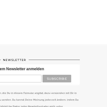
NEWSLETTER
em Newsletter anmelden
n, die Du in diesem Formular angibst, dazu verwenden mit Dir in
zu senden. Du kannst Deine Meinung jederzeit ändern, indem Du
klickst (im Footer jedes Newsletters) oder mich unter