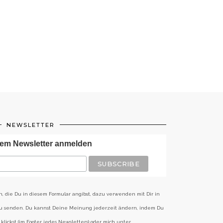
NEWSLETTER
em Newsletter anmelden
n, die Du in diesem Formular angibst, dazu verwenden mit Dir in
zu senden. Du kannst Deine Meinung jederzeit ändern, indem Du
klickst (im Footer jedes Newsletters) oder mich unter