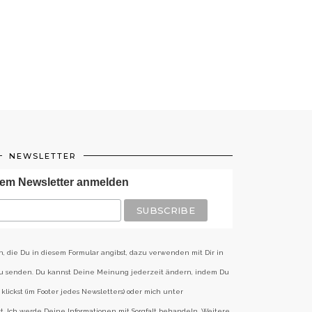
NEWSLETTER
em Newsletter anmelden
n, die Du in diesem Formular angibst, dazu verwenden mit Dir in
zu senden. Du kannst Deine Meinung jederzeit ändern, indem Du
klickst (im Footer jedes Newsletters) oder mich unter
st. Ich werde Deine Informationen mit Sorgfalt behandeln. Weitere