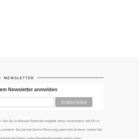
NEWSLETTER
em Newsletter anmelden
n, die Du in diesem Formular angibst, dazu verwenden mit Dir in
zu senden. Du kannst Deine Meinung jederzeit ändern, indem Du
klickst (im Footer jedes Newsletters) oder mich unter