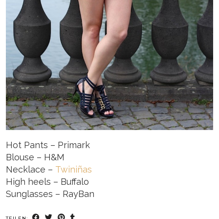
Hot Pants – Primark
Blouse – H&M
Necklace –
Twiniñas
High heels – Buffalo
Sunglasses – RayBan
TEILEN: