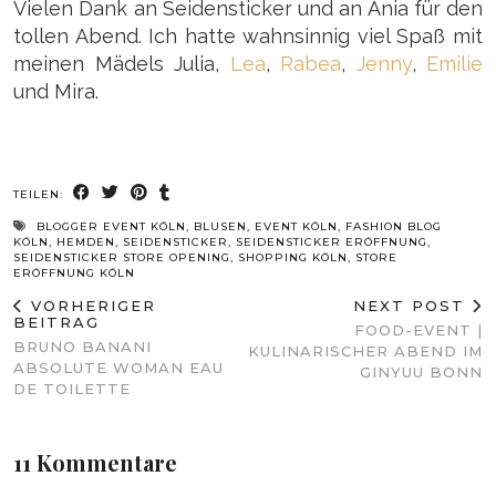
Vielen Dank an Seidensticker und an Ania für den
tollen Abend. Ich hatte wahnsinnig viel Spaß mit
meinen Mädels Julia,
Lea
,
Rabea
,
Jenny
,
Emilie
und Mira.
TEILEN:
BLOGGER EVENT KÖLN
,
BLUSEN
,
EVENT KÖLN
,
FASHION BLOG
KÖLN
,
HEMDEN
,
SEIDENSTICKER
,
SEIDENSTICKER ERÖFFNUNG
,
SEIDENSTICKER STORE OPENING
,
SHOPPING KÖLN
,
STORE
ERÖFFNUNG KÖLN
VORHERIGER
NEXT POST
BEITRAG
FOOD-EVENT |
BRUNO BANANI
KULINARISCHER ABEND IM
ABSOLUTE WOMAN EAU
GINYUU BONN
DE TOILETTE
11 Kommentare