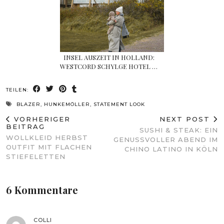
INSEL AUSZEIT IN HOLLAND:
WESTCORD SCHYLGE HOTEL …
TEILEN:
BLAZER
,
HUNKEMÖLLER
,
STATEMENT LOOK
VORHERIGER
NEXT POST
BEITRAG
SUSHI & STEAK: EIN
WOLLKLEID HERBST
GENUSSVOLLER ABEND IM
OUTFIT MIT FLACHEN
CHINO LATINO IN KÖLN
STIEFELETTEN
6 Kommentare
COLLI