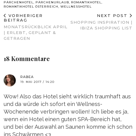
PÄRCHENHOTEL
,
PÄRCHENURLAUB
,
ROMANTIKHOTEL
,
ROMANTIKHOTEL ÖSTERREICH
,
WELLNESSHOTEL
VORHERIGER
NEXT POST
BEITRAG
SHOPPING INSPIRATION |
MONATSRÜCKBLICK APRIL
IBIZA SHOPPING LIST
| ERLEBT, GEPLANT &
GETRAGEN
18 Kommentare
RABEA
19. MAI 2017 / 14:20
Wow! Also das Hotel sieht wirklich traumhaft aus
und da würde ich sofort ein Wellness-
Wochenende verbringen wollen! Ich liebe es ja,
wenn ein Hotel einen guten SPA-Bereich hat,
und bei der Auswahl an Saunen komme ich schon
ins Schwärmen <3