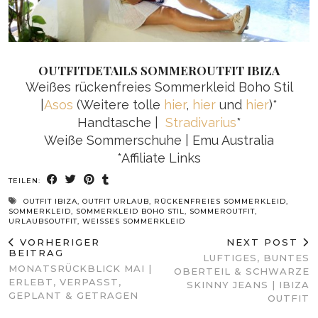
OUTFITDETAILS SOMMEROUTFIT IBIZA
Weißes rückenfreies Sommerkleid Boho Stil
|
Asos
(Weitere tolle
hier
,
hier
und
hier
)*
Handtasche |
Stradivarius
*
Weiße Sommerschuhe | Emu Australia
*Affiliate Links
TEILEN:
OUTFIT IBIZA
,
OUTFIT URLAUB
,
RÜCKENFREIES SOMMERKLEID
,
SOMMERKLEID
,
SOMMERKLEID BOHO STIL
,
SOMMEROUTFIT
,
URLAUBSOUTFIT
,
WEISSES SOMMERKLEID
VORHERIGER
NEXT POST
BEITRAG
LUFTIGES, BUNTES
MONATSRÜCKBLICK MAI |
OBERTEIL & SCHWARZE
ERLEBT, VERPASST,
SKINNY JEANS | IBIZA
GEPLANT & GETRAGEN
OUTFIT