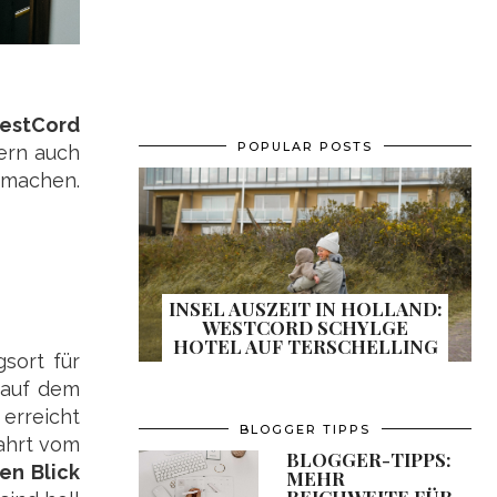
estCord
POPULAR POSTS
ern auch
 machen.
INSEL AUSZEIT IN HOLLAND:
WESTCORD SCHYLGE
HOTEL AUF TERSCHELLING
gsort für
 auf dem
erreicht
BLOGGER TIPPS
Fahrt vom
BLOGGER-TIPPS:
n Blick
MEHR
REICHWEITE FÜR