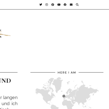
HERE I AM
 UND
er langen
 und ich