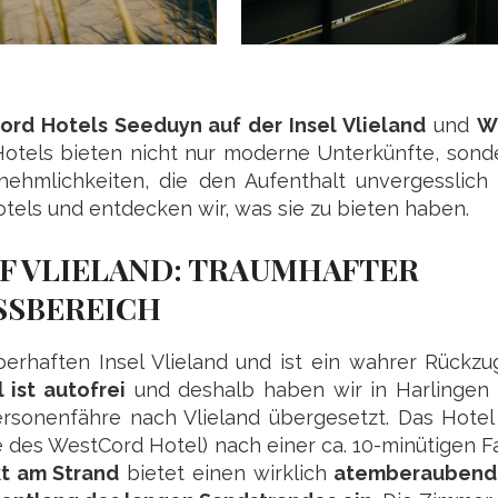
rd Hotels Seeduyn auf der Insel Vlieland
und
W
Hotels bieten nicht nur moderne Unterkünfte, sond
nehmlichkeiten, die den Aufenthalt unvergesslich
tels und entdecken wir, was sie zu bieten haben.
F VLIELAND: TRAUMHAFTER
SSBEREICH
berhaften Insel Vlieland und ist ein wahrer Rückzu
l ist autofrei
und deshalb haben wir in Harlingen
rsonenfähre nach Vlieland übergesetzt. Das Hotel 
 des WestCord Hotel) nach einer ca. 10-minütigen 
kt am Strand
bietet einen wirklich
atemberaubende