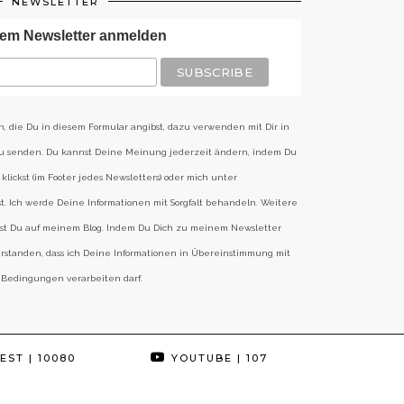
NEWSLETTER
em Newsletter anmelden
n, die Du in diesem Formular angibst, dazu verwenden mit Dir in
zu senden. Du kannst Deine Meinung jederzeit ändern, indem Du
klickst (im Footer jedes Newsletters) oder mich unter
st. Ich werde Deine Informationen mit Sorgfalt behandeln. Weitere
est Du auf meinem Blog. Indem Du Dich zu meinem Newsletter
erstanden, dass ich Deine Informationen in Übereinstimmung mit
 Bedingungen verarbeiten darf.
EST
| 10080
YOUTUBE
| 107