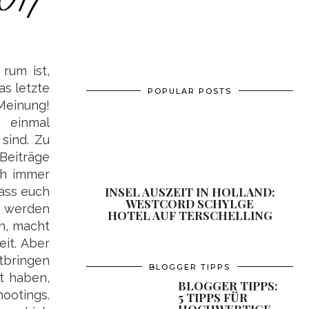
 rum ist,
as letzte
POPULAR POSTS
 Meinung!
 einmal
sind. Zu
Beiträge
ch immer
INSEL AUSZEIT IN HOLLAND:
dass euch
WESTCORD SCHYLGE
t werden
HOTEL AUF TERSCHELLING
en, macht
eit. Aber
tbringen
BLOGGER TIPPS
t haben,
BLOGGER TIPPS:
hootings.
5 TIPPS FÜR
HOCHWERTIGE