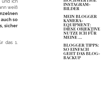
 und ich
INSTAGRAM-
ann weiß
BILDER
einzelnen
MEIN BLOGGER
 auch so
KAMERA-
EQUIPMENT:
s, sicher
DIESE OBJEKTIVE
NUTZE ICH FÜR
MEINE …
r das 1.
BLOGGER TIPPS:
SO EINFACH
GEHT DAS BLOG-
BACKUP