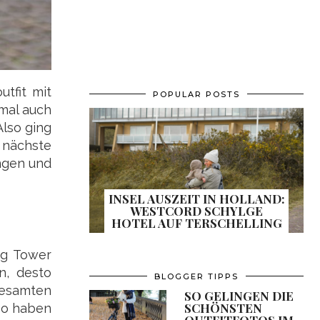
utfit mit
POPULAR POSTS
nmal auch
Also ging
e nächste
ngen und
INSEL AUSZEIT IN HOLLAND:
WESTCORD SCHYLGE
HOTEL AUF TERSCHELLING
ng Tower
n, desto
BLOGGER TIPPS
gesamten
SO GELINGEN DIE
SCHÖNSTEN
lso haben
OUTFITFOTOS IM