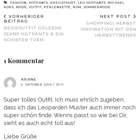
FASHION
,
HOTPANTS
,
KREUZFAHRT
,
LEO HOTPANTS
,
MICHAEL
KORS
,
MODE
,
OUTFIT
,
PERLENKETTE
,
ROM
,
SOMMERMODE
VORHERIGER
NEXT POST
BEITRAG
SHOPPING| HERBST
REISEOUTFIT GOLDENE
INSPIRATION MIT DEN
JEANS HOTPANTS & EIN
HERBSTTRENDS
SCHIEFER TURM
1 Kommentar
ARIANE
2. OKTOBER 2014 / 10:11
Super tolles Outfit. Ich muss ehrlich zugeben,
dass ich das Leoparden Muster auch immer noch
super schön finde. Wenns passt so wie bei Dir,
sieht es auch echt toll aus!
Liebe Grüße