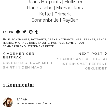
Jeans Hotpants | Hollister
Handtasche | Michael Kors
Kette | Primark
Sonnenbrille | RayBan
TEILEN:
FLECHTHAARE
,
HOTPANTS
,
JEANS HOTPANTS
,
KREUZFAHRT
,
LANGE
HAARE
,
MICHAEL KORS TASCHE
,
POMPEJI
,
SOMMEROUTFT
,
SOMMERTREND
,
STATEMENT KETTE
VORHERIGER
NEXT POST
BEITRAG
STANDESAMT KLEID – SO
GRÜNER MIDI ROCK MIT T-
IST EIN GAST PERFEKT
SHIRT IN DEN HAAG
GEKLEIDET
1 Kommentar
SARAH
31. OKTOBER 2014 / 15:18