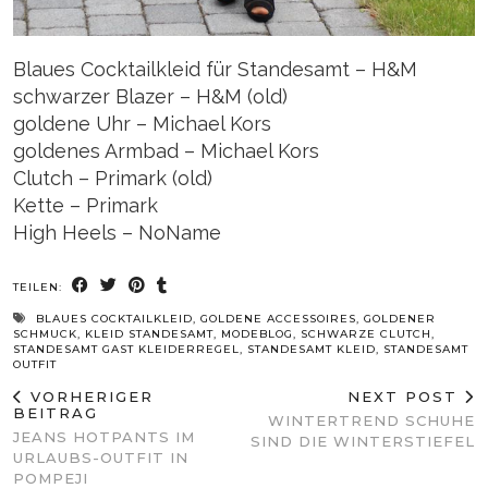
Blaues Cocktailkleid für Standesamt – H&M
schwarzer Blazer – H&M (old)
goldene Uhr – Michael Kors
goldenes Armbad – Michael Kors
Clutch – Primark (old)
Kette – Primark
High Heels – NoName
TEILEN:
BLAUES COCKTAILKLEID
,
GOLDENE ACCESSOIRES
,
GOLDENER
SCHMUCK
,
KLEID STANDESAMT
,
MODEBLOG
,
SCHWARZE CLUTCH
,
STANDESAMT GAST KLEIDERREGEL
,
STANDESAMT KLEID
,
STANDESAMT
OUTFIT
VORHERIGER
NEXT POST
BEITRAG
WINTERTREND SCHUHE
JEANS HOTPANTS IM
SIND DIE WINTERSTIEFEL
URLAUBS-OUTFIT IN
POMPEJI