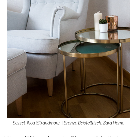
Sessel: Ikea (Strandmon); | Bronze Beistelltisch: Zara Home