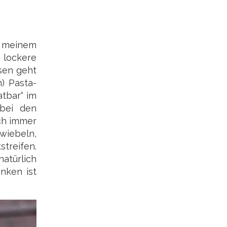
t meinem
s lockere
sen geht
) Pasta-
atbar“ im
 bei den
ich immer
wiebeln,
treifen.
natürlich
nken ist