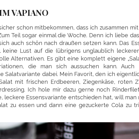
 IM VAPIANO
ihr sicher schon mitbekommen, dass ich zusammen mi
Zum Teil sogar einmal die Woche. Denn ich liebe da
sich auch schön nach draußen setzen kann. Das Es
 keine Lust auf die (übrigens unglaublich leckeren
lle Alternativen. Es gibt eine komplett eigene „Sal
ariationen, die man sich aussuchen kann. Auch
 Salatvariante dabei. Mein Favorit, den ich eigentl
Salat mit frischen Erdbeeren, Ziegenkäse, roten Z
essing. Ich hole mir dazu gerne noch Rinderfilets
 leckere Essensvariante entschieden hat, will man 
at zu essen und dann eine gezuckerte Cola zu tri