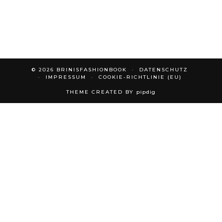
© 2026
BRINISFASHIONBOOK
DATENSCHUTZ
IMPRESSUM
COOKIE-RICHTLINIE (EU)
THEME CREATED BY
pipdig