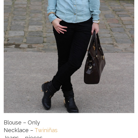
Blouse – Only
Necklace –
Twiniñas
Jeans – pieces