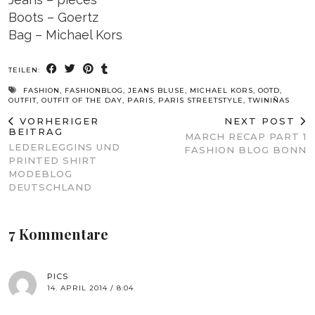
Boots – Goertz
Bag – Michael Kors
TEILEN:
FASHION
,
FASHIONBLOG
,
JEANS BLUSE
,
MICHAEL KORS
,
OOTD
,
OUTFIT
,
OUTFIT OF THE DAY
,
PARIS
,
PARIS STREETSTYLE
,
TWINIÑAS
VORHERIGER
NEXT POST
BEITRAG
MARCH RECAP PART 1
LEDERLEGGINS UND
FASHION BLOG BONN
PRINTED SHIRT
MODEBLOG
DEUTSCHLAND
7 Kommentare
PICS
14. APRIL 2014 / 8:04