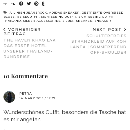
TEILEN:
A-LINIEN JEANSROCK
,
ADIDAS SNEAKER
,
GESTREIFTE OVERSIZED
BLUSE
,
REISEOUTFIT
,
SIGHTSEEING OUTFIT
,
SIGHTSEEING OUTFIT
THAILAND
,
SILBER ACCESSOIRES
,
SILBER SNEAKER
,
SNEAKER
VORHERIGER
NEXT POST
BEITRAG
SCHULTERFREIES
THE HAVEN KHAO LAK:
STRANDKLEID AUF KOH
DAS ERSTE HOTEL
LANTA | SOMMERTREND
UNSERER THAILAND-
OFF-SHOULDER
RUNDREISE
10 Kommentare
PETRA
14. MÄRZ 2016 / 17:37
Wunderschönes Outfit, besonders die Tasche hat
es mir angetan.