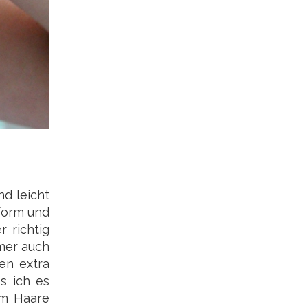
nd leicht
sform und
 richtig
mmer auch
en extra
s ich es
em Haare