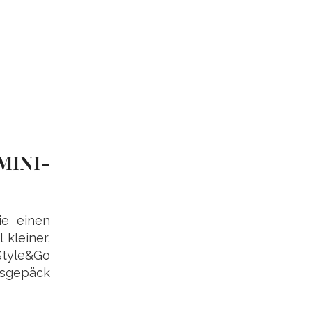
INI-
ie einen
 kleiner,
Style&Go
bsgepäck