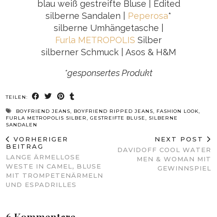
blau weiß gestreifte Bluse | Edited
silberne Sandalen |
Peperosa
*
silberne Umhängetasche |
Furla METROPOLIS
Silber
silberner Schmuck | Asos & H&M
*gesponsertes Produkt
TEILEN:
BOYFRIEND JEANS
,
BOYFRIEND RIPPED JEANS
,
FASHION LOOK
,
FURLA METROPOLIS SILBER
,
GESTREIFTE BLUSE
,
SILBERNE
SANDALEN
VORHERIGER
NEXT POST
BEITRAG
DAVIDOFF COOL WATER
LANGE ÄRMELLOSE
MEN & WOMAN MIT
WESTE IN CAMEL, BLUSE
GEWINNSPIEL
MIT TROMPETENÄRMELN
UND ESPADRILLES
6 Kommentare