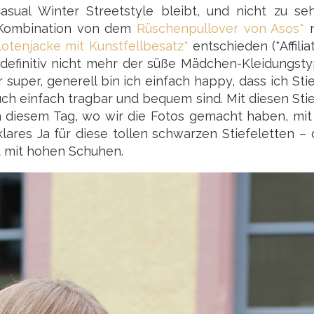
ual Winter Streetstyle bleibt, und nicht zu seh
r Kombination von dem
Rüschenpullover von Asos*
m
lotenjacke mit Kunstfellbesatz*
entschieden (*Affiliat
definitiv nicht mehr der süße Mädchen-Kleidungsty
super, generell bin ich einfach happy, dass ich Sti
uch einfach tragbar und bequem sind. Mit diesen Sti
an diesem Tag, wo wir die Fotos gemacht haben, mi
lares Ja für diese tollen schwarzen Stiefeletten –
t mit hohen Schuhen.