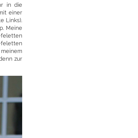
r in die
it einer
e Links).
p. Meine
efeletten
efeletten
t meinem
 denn zur