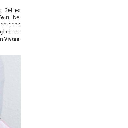
. Sei es
feln
, bei
nde doch
igkeiten-
n Vivani
,