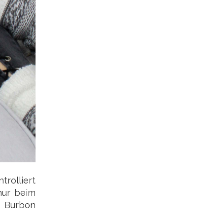
rolliert
nur beim
e Burbon