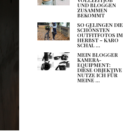
UND BLOGGEN
ZUSAMMEN
BEKOMMT
SO GELINGEN DIE
SCHÖNSTEN
OUTFITFOTOS IM
HERBST – KARO
SCHAL …
MEIN BLOGGER
KAMERA-
EQUIPMENT:
DIESE OBJEKTIVE
NUTZE ICH FÜR
MEINE …