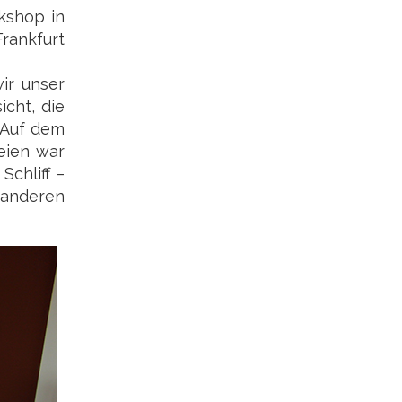
kshop in
rankfurt
ir unser
cht, die
: Auf dem
eien war
Schliff –
e anderen